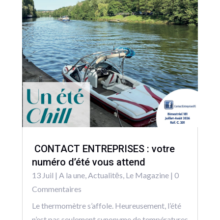
CONTACT ENTREPRISES : votre
numéro d’été vous attend
13 Juil
|
A la une
,
Actualitēs
,
Le Magazine
| 0
Commentaires
Le thermomètre s’affole. Heureusement, l’été
n’est pas seulement synonyme de températures