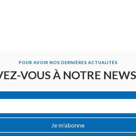
POUR AVOIR NOS DERNIÈRES ACTUALITÉS
VEZ-VOUS À NOTRE NEW
Je m'abonne