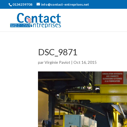
0134259708
info@contact-entreprises.net
DSC_9871
par
Virginie Paviot
|
Oct 16, 2015