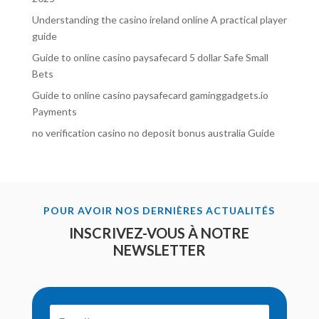
Understanding the casino ireland online A practical player
guide
Guide to online casino paysafecard 5 dollar Safe Small
Bets
Guide to online casino paysafecard gaminggadgets.io
Payments
no verification casino no deposit bonus australia Guide
POUR AVOIR NOS DERNIÈRES ACTUALITÉS
INSCRIVEZ-VOUS À NOTRE
NEWSLETTER