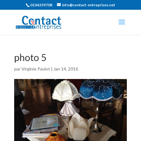
0134259708
info@contact-entreprises.net
photo 5
par
Virginie Paviot
|
Jan 14, 2016