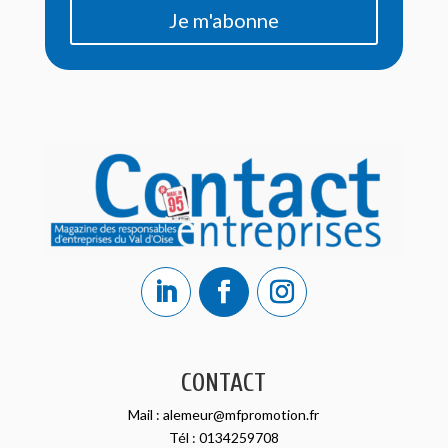
Je m'abonne
CONTACT
Mail :
alemeur@mfpromotion.fr
Tél :
0134259708