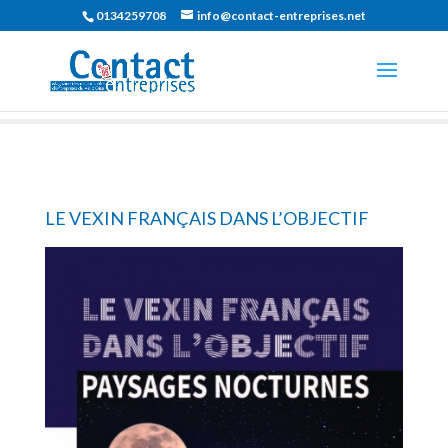
0134259708
info@contact-entreprises.net
LE VEXIN FRANÇAIS DANS L’OBJECTIF