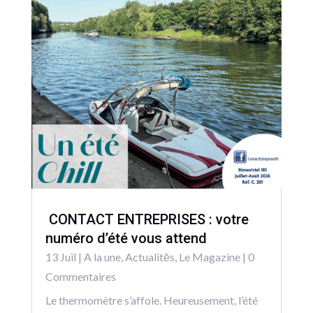
CONTACT ENTREPRISES : votre
numéro d’été vous attend
13 Juil
|
A la une
,
Actualitēs
,
Le Magazine
| 0
Commentaires
Le thermomètre s’affole. Heureusement, l’été