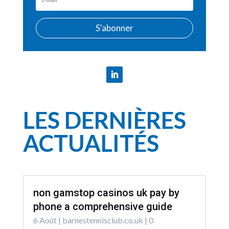
S'abonner
LES DERNIÈRES
ACTUALITÉS
non gamstop casinos uk pay by
phone a comprehensive guide
6 Août
|
barnestennisclub.co.uk
| 0