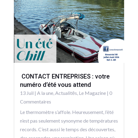
CONTACT ENTREPRISES : votre
numéro d’été vous attend
13 Juil
|
A la une
,
Actualitēs
,
Le Magazine
| 0
Commentaires
Le thermomètre s’affole. Heureusement, l’été
n’est pas seulement synonyme de températures
records. C’est aussi le temps des découvertes,
des escapades, une respiration. Une saison où