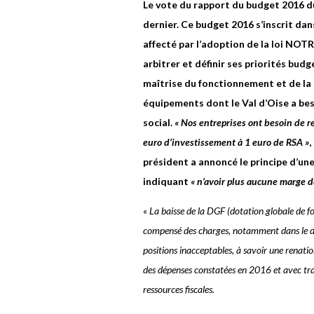
Le vote du rapport du budget 2016 du
dernier.
Ce budget 2016 s’inscrit dan
affecté par l’adoption de la loi NOT
arbitrer et définir ses priorités
budgé
maîtrise du fonctionnement et de la 
équipements dont le Val d’Oise a b
social.
« Nos entreprises ont besoin de r
euro d’investissement à 1 euro de RSA »
,
président a annoncé le principe d’un
indiquant
« n’avoir plus aucune marge 
« La baisse de la DGF (dotation globale de 
compensé des charges, notamment dans le do
positions inacceptables, à savoir une renati
des dépenses constatées en 2016 et avec trans
ressources fiscales.