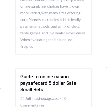
online gambling choices have grown
more varied, with many sites offering
euro friendly currencies, Irish friendly
payment methods, and a mix of slots,
table games, and live dealer experiences.
When evaluating the best online...
lire plus
Guide to online casino
paysafecard 5 dollar Safe
Small Bets
22 Juil
|
casinopage.co.uk
| 0
Commentaires