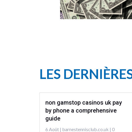
LES DERNIÈRE
non gamstop casinos uk pay
by phone a comprehensive
guide
6 Août
|
barnestennisclub.co.uk
| 0