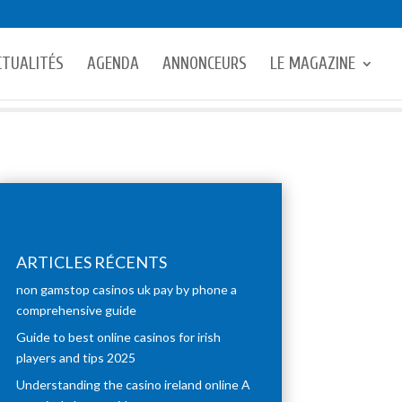
CTUALITÉS
AGENDA
ANNONCEURS
LE MAGAZINE
ARTICLES RÉCENTS
non gamstop casinos uk pay by phone a
comprehensive guide
Guide to best online casinos for irish
players and tips 2025
Understanding the casino ireland online A