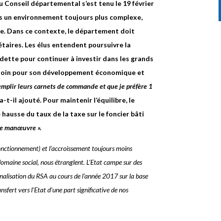
 Conseil départemental s’est tenu le 19 février
s un environnement toujours plus complexe,
Re. Dans ce contexte, le département doit
taires. Les élus entendent poursuivre la
dette pour continuer à investir dans les grands
esoin pour son développement économique et
emplir leurs carnets de commande et que je préfère 1
 a-t-il ajouté. Pour maintenir l’équilibre, le
e hausse
du taux de la taxe sur le foncier bâti
de manœuvre ».
fonctionnement) et l’accroissement toujours moins
maine social, nous étranglent. L’Etat campe sur des
onalisation du RSA au cours de l’année 2017 sur la base
fert vers l’Etat d’une part significative de nos