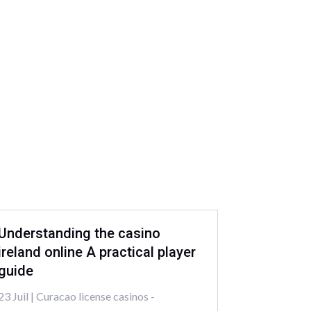
Understanding the casino
ireland online A practical player
guide
23 Juil
|
Curacao license casinos -