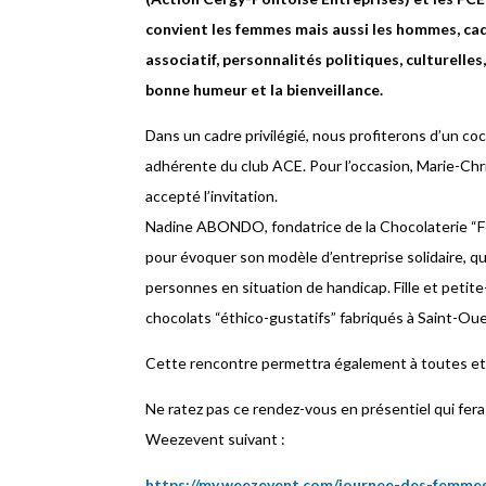
convient les femmes mais aussi les hommes, ca
associatif, personnalités politiques, culturelle
bonne humeur et la bienveillance.
Dans un cadre privilégié, nous profiterons d’un co
adhérente du club ACE. Pour l’occasion, Marie-Ch
accepté l’invitation.
Nadine ABONDO, fondatrice de la Chocolaterie “Fé
pour évoquer son modèle d’entreprise solidaire, qui 
personnes en situation de handicap. Fille et petite
chocolats “éthico-gustatifs” fabriqués à Saint-Ou
Cette rencontre permettra également à toutes et à
Ne ratez pas ce rendez-vous en présentiel qui fera 
Weezevent suivant :
https://my.weezevent.com/journee-des-femme