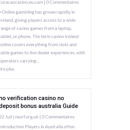
curacaocasino.eu.com
| 0 Commentaires
>Online gambling has grown rapidly in
Ireland, giving players access to a wide
range of casino games from a laptop,
tablet, or phone. The term casino ireland
online covers everything from slots and
table games to live dealer experiences, with
operators carrying...
lire plus
no verification casino no
deposit bonus australia Guide
22 Juil
|
nesrf.org.uk
| 0 Commentaires
Introduction Players in Australia often