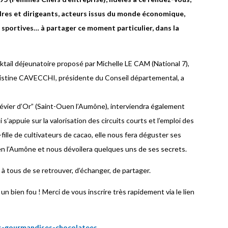
dres et dirigeants, acteurs issus du monde économique,
s, sportives… à partager ce moment particulier, dans la
cktail déjeunatoire proposé par Michelle LE CAM (National 7),
ristine CAVECCHI, présidente du Conseil départemental, a
vier d’Or” (Saint-Ouen l’Aumône), interviendra également
s’appuie sur la valorisation des circuits courts et l’emploi des
-fille de cultivateurs de cacao, elle nous fera déguster ses
en l’Aumône et nous dévoilera quelques uns de ses secrets.
 tous de se retrouver, d’échanger, de partager.
un bien fou ! Merci de vous inscrire très rapidement via le lien
s-gourmandises-chocolatees