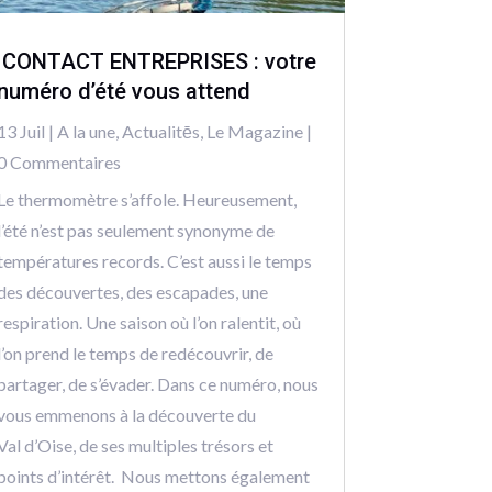
CONTACT ENTREPRISES : votre
numéro d’été vous attend
13 Juil
|
A la une
,
Actualitēs
,
Le Magazine
|
0 Commentaires
Le thermomètre s’affole. Heureusement,
l’été n’est pas seulement synonyme de
températures records. C’est aussi le temps
des découvertes, des escapades, une
respiration. Une saison où l’on ralentit, où
l’on prend le temps de redécouvrir, de
partager, de s’évader. Dans ce numéro, nous
vous emmenons à la découverte du
Val d’Oise, de ses multiples trésors et
points d’intérêt. Nous mettons également