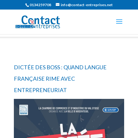
0134259708
info@contact-entreprises.net
DICTÉE DES BOSS : QUAND LANGUE
FRANÇAISE RIME AVEC
ENTREPRENEURIAT