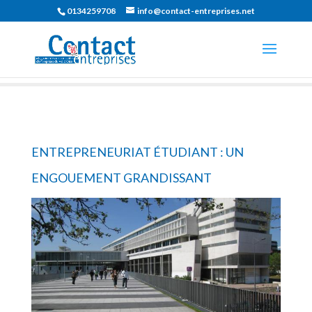
0134259708
info@contact-entreprises.net
ENTREPRENEURIAT ÉTUDIANT : UN
ENGOUEMENT GRANDISSANT