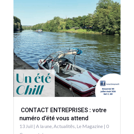
CONTACT ENTREPRISES : votre
numéro d’été vous attend
13 Juil
|
A la une
,
Actualitēs
,
Le Magazine
| 0