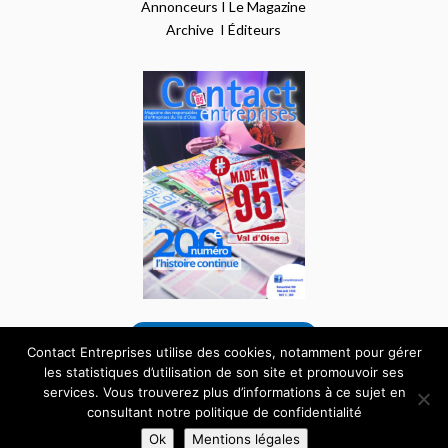
Annonceurs
I
Le Magazine
Archive
I
Éditeurs
VOIR NOTRE DERNIER NUMÉRO
Contact Entreprises utilise des cookies, notamment pour gérer
les statistiques d’utilisation de son site et promouvoir ses
services. Vous trouverez plus d’informations à ce sujet en
Tous droits réservés – Site internet réalisé par
consultant notre politique de confidentialité
l’agence
Pardalys
|
Mentions Légales
|
Données
Ok
Mentions légales
personnelles et cookie