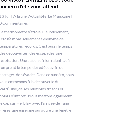
numéro d’été vous attend
13 Juil
|
A la une
,
Actualitēs
,
Le Magazine
|
0 Commentaires
Le thermomètre s’affole. Heureusement,
l’été n’est pas seulement synonyme de
températures records. C’est aussi le temps
des découvertes, des escapades, une
respiration. Une saison où l’on ralentit, où
l’on prend le temps de redécouvrir, de
partager, de s’évader. Dans ce numéro, nous
vous emmenons à la découverte du
Val d’Oise, de ses multiples trésors et
points d’intérêt. Nous mettons également
le cap sur Herblay, avec l’arrivée de Tang
Frères, une enseigne qui ouvre une fenêtre