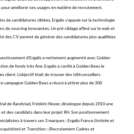
s pour améliorer ses usages en matière de recrutement.
ns de candidatures ciblées, Ergalis s’appuie sur la technologie
ons de sourcing innovantes. Un pré-ciblage affiné sur le web et
ité des CV permet de générer des candidatures plus qualifiées
r investissement d’Ergalis a nettement augmenté avec Golden
ion de fonds très fine. Ergalis a confié à Golden Bees le
s client. L’objectif était de trouver des téléconseillers
tte campagne Golden Bees a réussi à attirer plus de 300
énéral de Randstad, Frédéric Noyer, développe depuis 2010 une
et des candidats dans leur projet RH. Son positionnement
pécialisées à travers ses 3 marques : Ergalis France (Intérim et
cquisition) et Transition : (Recrutement Cadres et