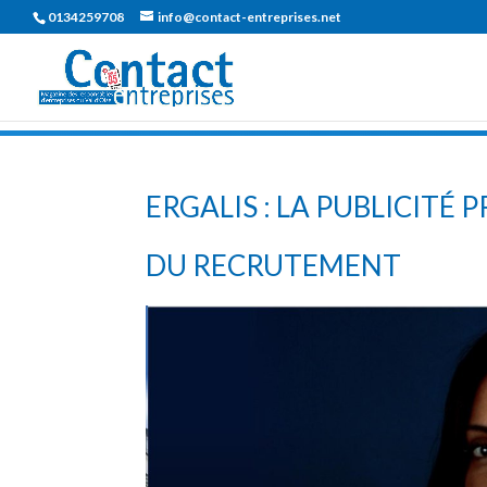
0134259708
info@contact-entreprises.net
ERGALIS : LA PUBLICIT
DU RECRUTEMENT