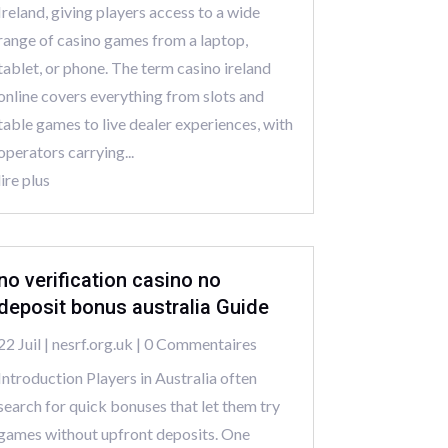
Ireland, giving players access to a wide
range of casino games from a laptop,
tablet, or phone. The term casino ireland
online covers everything from slots and
table games to live dealer experiences, with
operators carrying...
lire plus
no verification casino no
deposit bonus australia Guide
22 Juil
|
nesrf.org.uk
| 0 Commentaires
Introduction Players in Australia often
search for quick bonuses that let them try
games without upfront deposits. One