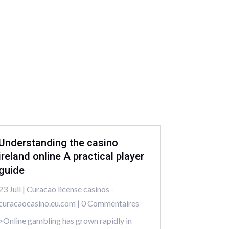
Understanding the casino
ireland online A practical player
guide
23 Juil
|
Curacao license casinos -
curacaocasino.eu.com
| 0 Commentaires
>Online gambling has grown rapidly in