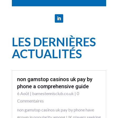
LES DERNIÈRES
ACTUALITÉS
non gamstop casinos uk pay by
phone a comprehensive guide
6 Août
|
barnestennisclub.co.uk
| 0
Commentaires
non gamstop casinos uk pay by phone have
grown in popularity among UK players seeking