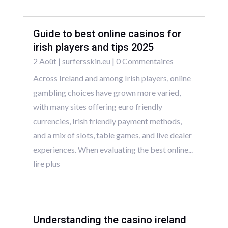
Guide to best online casinos for
irish players and tips 2025
2 Août
|
surfersskin.eu
| 0 Commentaires
Across Ireland and among Irish players, online
gambling choices have grown more varied,
with many sites offering euro friendly
currencies, Irish friendly payment methods,
and a mix of slots, table games, and live dealer
experiences. When evaluating the best online...
lire plus
Understanding the casino ireland