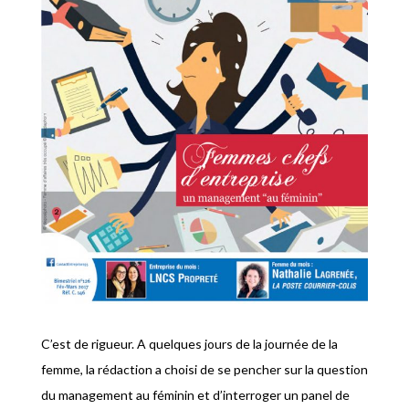
C’est de rigueur. A quelques jours de la journée de la
femme, la rédaction a choisi de se pencher sur la question
du management au féminin et d’interroger un panel de