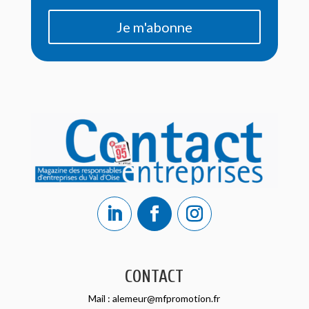
Je m'abonne
CONTACT
Mail :
alemeur@mfpromotion.fr