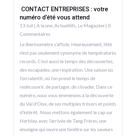
CONTACT ENTREPRISES : votre
numéro d’été vous attend
13 Juil
|
A la une
,
Actualitēs
,
Le Magazine
| 0
Commentaires
Le thermomètre s’affole. Heureusement, l’été
n’est pas seulement synonyme de températures
records. C’est aussi le temps des découvertes,
des escapades, une respiration. Une saison où
l’on ralentit, où l’on prend le temps de
redécouvrir, de partager, de s’évader. Dans ce
numéro, nous vous emmenons à la découverte
du Val d’Oise, de ses multiples trésors et points
d’intérêt. Nous mettons également le cap sur
Herblay, avec l’arrivée de Tang Frères, une
enseigne qui ouvre une fenêtre sur les saveurs