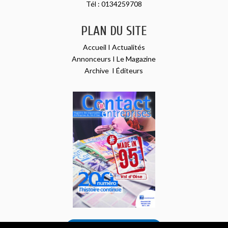
Tél :
0134259708
PLAN DU SITE
Accueil
I
Actualités
Annonceurs
I
Le Magazine
Archive
I
Éditeurs
VOIR NOTRE DERNIER NUMÉRO