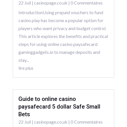
22 Juil
|
casinopage.co.uk
| 0 Commentaires
IntroductionUsing prepaid vouchers to fund
casino play has become a popular option for
players who want privacy and budget control.
This article explores the benefits and practical
steps for using online casino paysafecard
gaminggadgets.io to manage deposits and
stay...
lire plus
Guide to online casino
paysafecard 5 dollar Safe Small
Bets
22 Juil
|
casinopage.co.uk
| 0 Commentaires