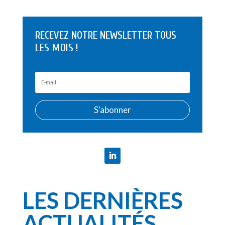
RECEVEZ NOTRE NEWSLETTER TOUS
LES MOIS !
S'abonner
LES DERNIÈRES
ACTUALITÉS