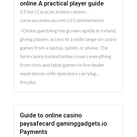
online A practical player guide
23 Juil
|
Curacao license casinos -
curacaocasino.eu.com
| 0 Commentaires
>Online gambling has grown rapidly in Ireland,
giving players access to a wide range of casino
games from a laptop, tablet, or phone. The
term casino ireland online covers everything
from slots and table games to live dealer
experiences, with operators carrying...
lire plus
Guide to online casino
paysafecard gaminggadgets.io
Payments